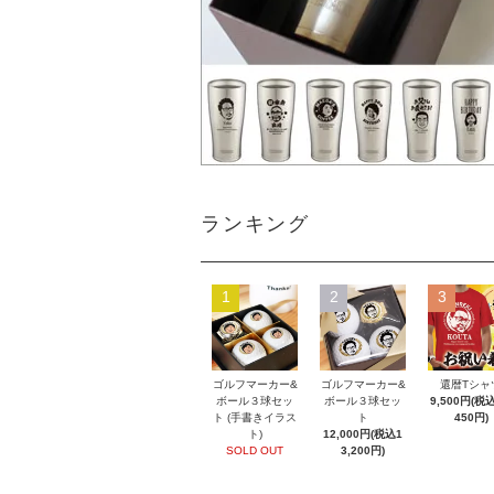
ランキング
1
2
3
ゴルフマーカー&
ゴルフマーカー&
還暦Tシャ
ボール３球セッ
ボール３球セッ
9,500円(税込
ト (手書きイラス
ト
450円)
ト)
12,000円(税込1
SOLD OUT
3,200円)