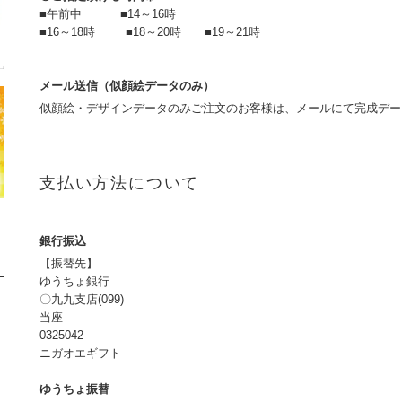
■午前中 ■14～16時
■16～18時 ■18～20時 ■19～21時
メール送信（似顔絵データのみ）
似顔絵・デザインデータのみご注文のお客様は、メールにて完成デ
支払い方法について
銀行振込
【振替先】
ゆうちょ銀行
〇九九支店(099)
当座
0325042
ニガオエギフト
ゆうちょ振替