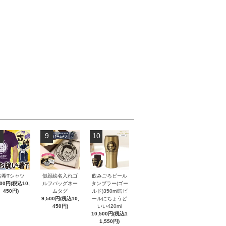
9
10
古希Tシャツ
似顔絵名入れゴ
飲みごろビール
500円(税込10,
ルフバッグネー
タンブラー(ゴー
450円)
ムタグ
ルド)350ml缶ビ
9,500円(税込10,
ールにちょうど
450円)
いい420ml
10,500円(税込1
1,550円)