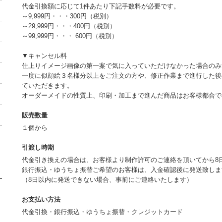
代金引換額に応じて1件あたり下記手数料が必要です。
～9,999円・・・300円（税別）
～29,999円・・・400円（税別）
～99,999円・・・ 600円（税別）
▼キャンセル料
仕上りイメージ画像の第一案で気に入っていただけなかった場合のみ
一度に似顔絵３名様分以上をご注文の方や、修正作業まで進行した後
ていただきます。
オーダーメイドの性質上、印刷・加工まで進んだ商品はお客様都合
販売数量
１個から
引渡し時期
代金引き換えの場合は、お客様より制作許可のご連絡を頂いてから8
銀行振込・ゆうちょ振替ご希望のお客様は、入金確認後に発送致しま
（8日以内に発送できない場合、事前にご連絡いたします）
お支払い方法
代金引換・銀行振込・ゆうちょ振替・クレジットカード