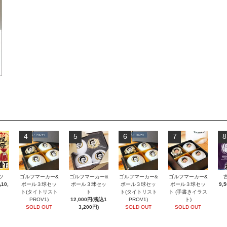
4
5
6
7
8
ツ
ゴルフマーカー&
ゴルフマーカー&
ゴルフマーカー&
ゴルフマーカー&
10,
ボール３球セッ
ボール３球セッ
ボール３球セッ
ボール３球セッ
9,
ト(タイトリスト
ト
ト(タイトリスト
ト (手書きイラス
PROV1)
12,000円(税込1
PROV1)
ト)
SOLD OUT
3,200円)
SOLD OUT
SOLD OUT