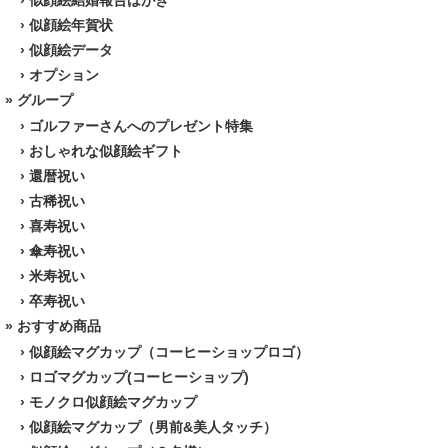
›
似顔絵結婚報告はがき
›
似顔絵年賀状
›
似顔絵データ
›
オプション
» グループ
›
ゴルファーさんへのプレゼント特集
›
おしゃれな似顔絵ギフト
›
還暦祝い
›
古稀祝い
›
喜寿祝い
›
傘寿祝い
›
米寿祝い
›
卒寿祝い
» おすすめ商品
›
似顔絵マグカップ（コーヒーショップロゴ）
›
ロゴマグカップ(コーヒーショップ)
›
モノクロ似顔絵マグカップ
›
似顔絵マグカップ（男前&美人タッチ）