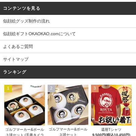
コンテンツを見る
似顔絵グッズ制作の流れ
似顔絵ギフトOKAOKAO.comについて
よくあるご質問
サイトマップ
ランキング
1
2
3
ゴルフマーカー&ボール
ゴルフマーカー&ボール
還暦Tシャツ
３球セット
３球セット (手書きイラ
9,500円(税込10,450円)